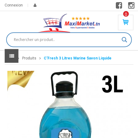
Connexion
0
PR
O
DU
IT(
S)
-
Home
Produits
C’Fresh 3 Litres Marine Savon Liquide
0
,
00
0
DT