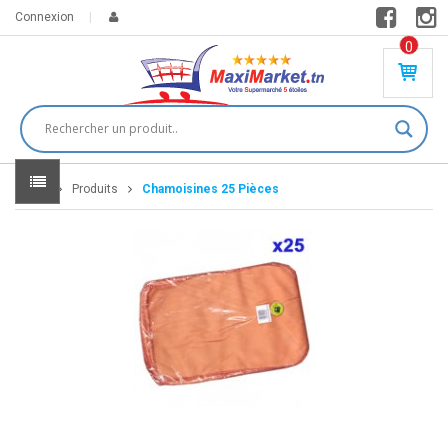
Connexion
0
PR
O
DU
IT(
S)
-
Home
Produits
Chamoisines 25 Pièces
0
,
00
0
DT