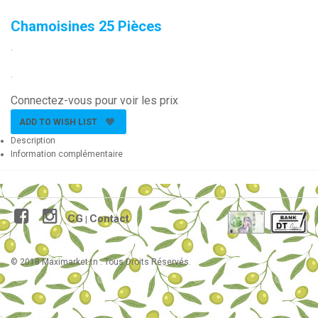
Chamoisines 25 Pièces
.
.
Connectez-vous pour voir les prix
ADD TO WISH LIST
Description
Information complémentaire
CG
Contact
|
© 2018 Maximarket.tn . Tous Droits Réservés.