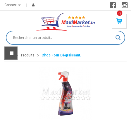
Connexion
0
PR
O
DU
IT(
S)
-
Home
Produits
Choc Four Dégraissant.
0
,
00
0
DT