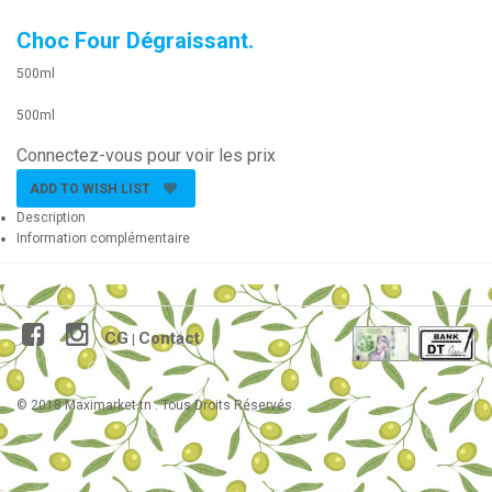
Choc Four Dégraissant.
500ml
500ml
Connectez-vous pour voir les prix
ADD TO WISH LIST
Description
Information complémentaire
CG
Contact
|
© 2018 Maximarket.tn . Tous Droits Réservés.