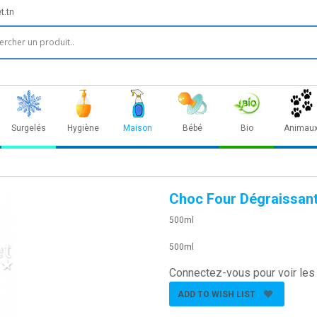
t.tn
Surgelés
Hygiène
Maison
Bébé
Bio
Animau
Choc Four Dégraissan
500ml
500ml
Connectez-vous pour voir les 
ADD TO WISH LIST