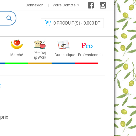
Connexion
Votre Compte
0
PRODUIT(S) - 0
,000 DT
P’tit Dej
x
Marché
Bureautique
Professionnels
@Work
t
prix