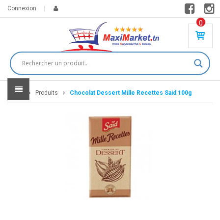
Connexion
0
PR
O
DU
IT(
S)
-
Home
Produits
Chocolat Dessert Mille Recettes Said 100g
0
,
00
0
DT