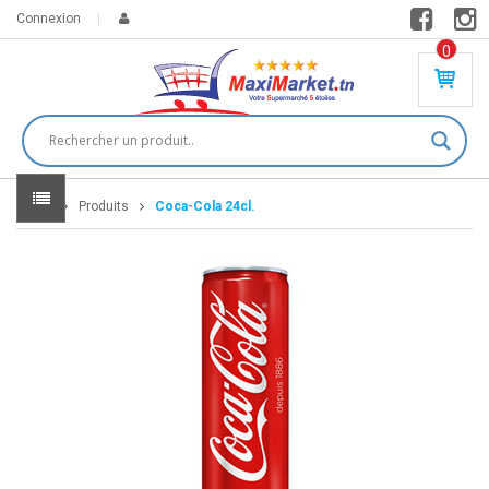
Connexion
0
PR
O
DU
IT(
S)
-
Home
Produits
Coca-Cola 24cl.
0
,
00
0
DT