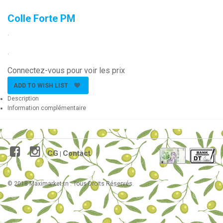
Colle Forte PM
.
.
Connectez-vous pour voir les prix
ADD TO WISH LIST
Description
Information complémentaire
CG
Contact
|
© 2018 Maximarket.tn . Tous Droits Réservés.