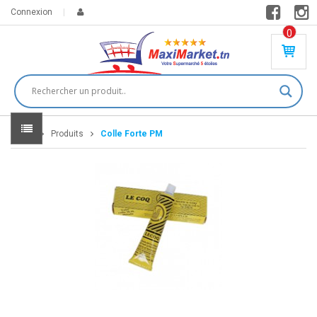
Connexion
0
PR
O
DU
IT(
S)
-
Home
Produits
Colle Forte PM
0
,
00
0
DT