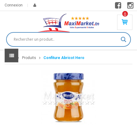
Connexion
0
PR
O
DU
IT(
S)
-
Home
Produits
Confiture Abricot Hero
0
,
00
0
DT