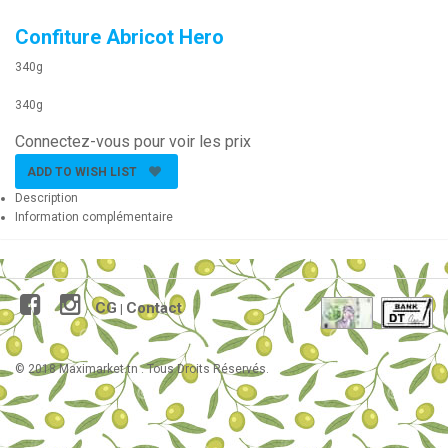
Confiture Abricot Hero
340g
340g
Connectez-vous pour voir les prix
ADD TO WISH LIST
Description
Information complémentaire
CG
Contact
|
© 2018 Maximarket.tn . Tous Droits Réservés.