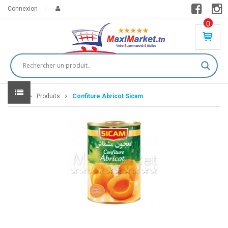
Connexion
0
PR
O
DU
IT(
S)
-
Home
Produits
Confiture Abricot Sicam
0
,
00
0
DT