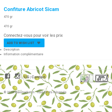
Confiture Abricot Sicam
470 gr
470 gr
Connectez-vous pour voir les prix
ADD TO WISH LIST
Description
Information complémentaire
CG
Contact
|
© 2018 Maximarket.tn . Tous Droits Réservés.