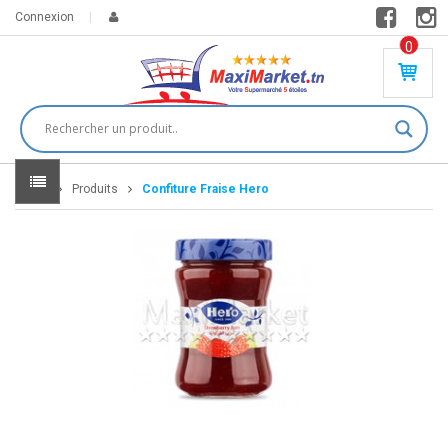
Connexion
0
PR
O
DU
IT(
S)
-
Home
Produits
Confiture Fraise Hero
0
,
00
0
DT