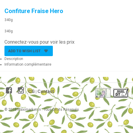
Confiture Fraise Hero
340g
340g
Connectez-vous pour voir les prix
ADD TO WISH LIST
Description
Information complémentaire
CG
Contact
|
© 2018 Maximarket.tn . Tous Droits Réservés.