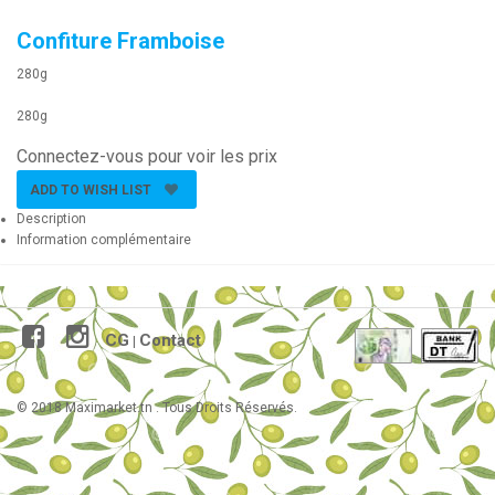
Confiture Framboise
280g
280g
Connectez-vous pour voir les prix
ADD TO WISH LIST
Description
Information complémentaire
CG
Contact
|
© 2018 Maximarket.tn . Tous Droits Réservés.