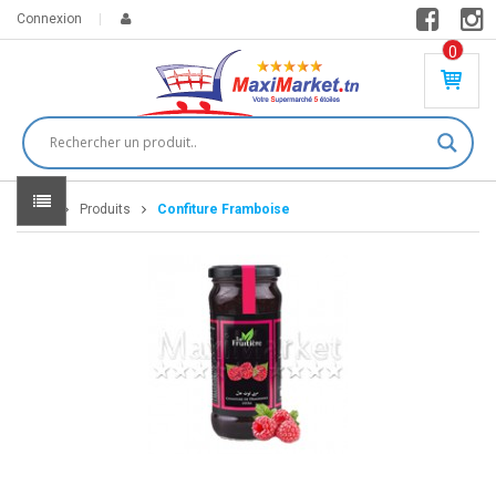
Connexion
0
PR
O
DU
IT(
S)
-
Home
Produits
Confiture Framboise
0
,
00
0
DT