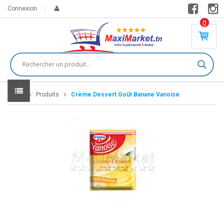
Connexion
0
PR
O
DU
IT(
S)
-
Home
Produits
Crème Dessert Goût Banane Vanoise
0
,
00
0
DT