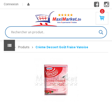
Connexion
0
PR
O
DU
IT(
S)
-
Home
Produits
Crème Dessert Goût Fraise Vanoise
0
,
00
0
DT