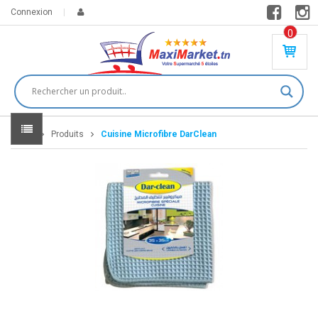
Connexion
0
PR
O
DU
IT(
S)
-
Home
Produits
Cuisine Microfibre DarClean
0
,
00
0
DT