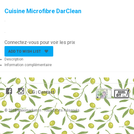
Cuisine Microfibre DarClean
.
.
Connectez-vous pour voir les prix
ADD TO WISH LIST
Description
Information complémentaire
CG
Contact
|
© 2018 Maximarket.tn . Tous Droits Réservés.