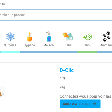
t.tn
Surgelés
Hygiène
Maison
Bébé
Bio
Animau
D-Clic
44g
44g
Connectez-vous pour voir les 
ADD TO WISH LIST