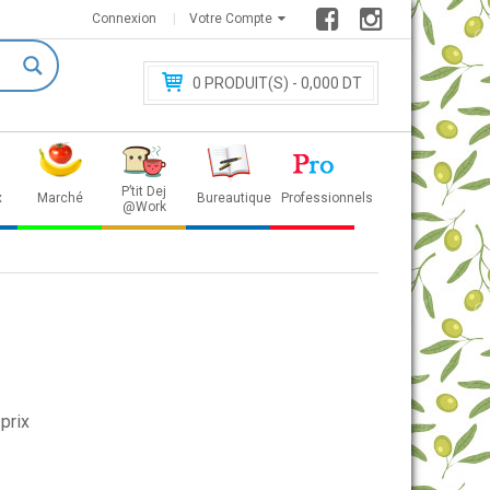
Connexion
Votre Compte
0
PRODUIT(S) - 0
,000 DT
P’tit Dej
x
Marché
Bureautique
Professionnels
@Work
prix