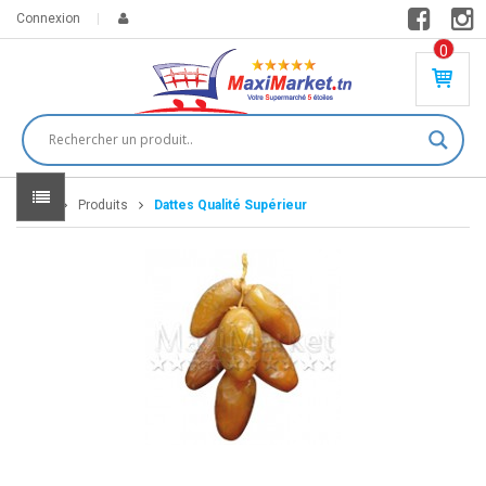
Connexion
0
PR
O
DU
IT(
S)
-
Home
Produits
Dattes Qualité Supérieur
0
,
00
0
DT