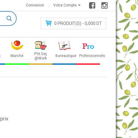
Connexion
Votre Compte
0
PRODUIT(S) - 0
,000 DT
P’tit Dej
x
Marché
Bureautique
Professionnels
@Work
prix