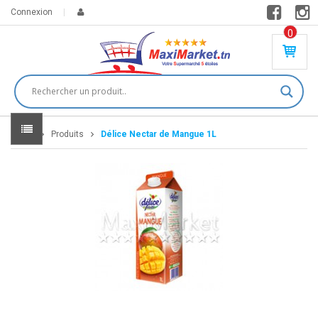
Connexion
0
PR
O
DU
IT(
S)
-
Home
Produits
Délice Nectar de Mangue 1L
0
,
00
0
DT