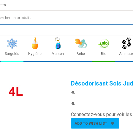
t.tn
Surgelés
Hygiène
Maison
Bébé
Bio
Animau
Désodorisant Sols Jud
4L
4L
Connectez-vous pour voir les 
ADD TO WISH LIST