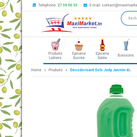
Telephone:
27 59 00 55
E-mail:
contact@maximarke
Produits
Epicerie
Epicerie
Boissons
Laitiers
Sucrée
Salée
Home
Produits
Désodorisant Sols Judy Jasmin 4L.