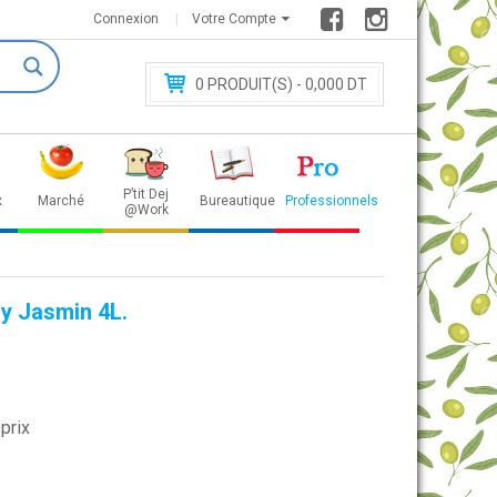
Connexion
Votre Compte
0
PRODUIT(S) - 0
,000 DT
P’tit Dej
x
Marché
Bureautique
Professionnels
@Work
y Jasmin 4L.
prix