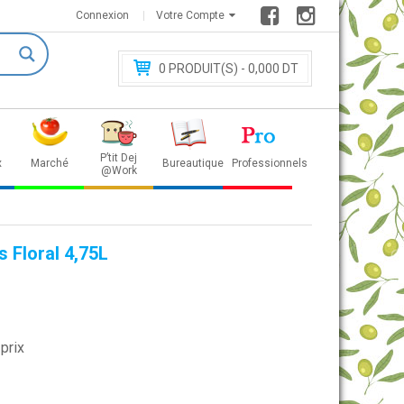
Connexion
Votre Compte
0
PRODUIT(S) - 0
,000 DT
P’tit Dej
x
Marché
Bureautique
Professionnels
@Work
s Floral 4,75L
prix