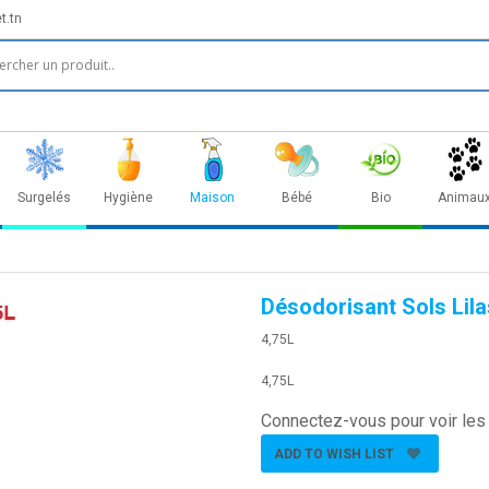
t.tn
Surgelés
Hygiène
Maison
Bébé
Bio
Animau
Désodorisant Sols Lila
4,75L
4,75L
Connectez-vous pour voir les 
ADD TO WISH LIST