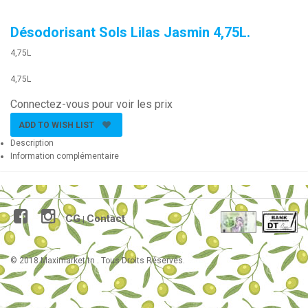
Désodorisant Sols Lilas Jasmin 4,75L.
4,75L
4,75L
Connectez-vous pour voir les prix
ADD TO WISH LIST
Description
Information complémentaire
CG
Contact
|
© 2018 Maximarket.tn . Tous Droits Réservés.