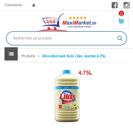
Connexion
0
PR
O
DU
IT(
S)
-
Home
Produits
Désodorisant Sols Lilas Jasmin 4,75L.
0
,
00
0
DT