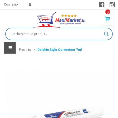
Connexion
0
PR
O
DU
IT(
S)
-
Home
Produits
Dolphin Stylo Correcteur 7ml
0
,
00
0
DT