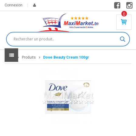
Connexion
0
PR
O
DU
IT(
S)
-
Home
Produits
Dove Beauty Cream 100gr
0
,
00
0
DT