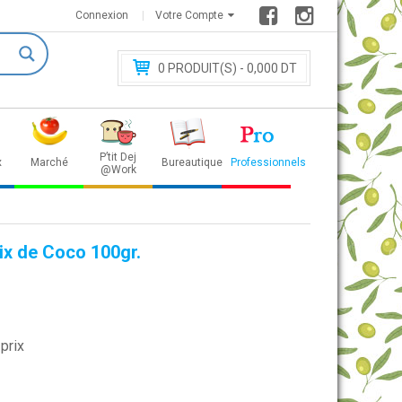
Connexion
Votre Compte
0
PRODUIT(S) - 0
,000 DT
P’tit Dej
x
Marché
Bureautique
Professionnels
@Work
ix de Coco 100gr.
prix