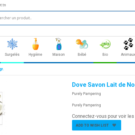
t.tn
Surgelés
Hygiène
Maison
Bébé
Bio
Animau
gr.
Dove Savon Lait de No
Purely Pampering
Purely Pampering
Connectez-vous pour voir les 
ADD TO WISH LIST