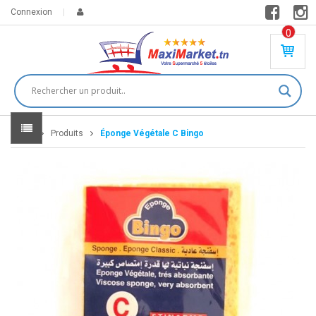
Connexion
0
PR
O
DU
IT(
S)
-
Home
Produits
Éponge Végétale C Bingo
0
,
00
0
DT