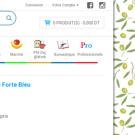
Connexion
Votre Compte
0
PRODUIT(S) - 0
,000 DT
P’tit Dej
x
Marché
Bureautique
Professionnels
@Work
a Forte Bleu
prix