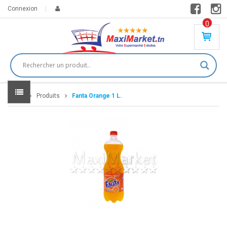
Connexion
0
PR
O
DU
IT(
S)
-
Home
Produits
Fanta Orange 1 L.
0
,
00
0
DT