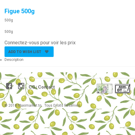
Figue 500g
500g
500g
Connectez-vous pour voir les prix
ADD TO WISH LIST
Description
CG
Contact
|
© 2018 Maximarket.tn . Tous Droits Réservés.