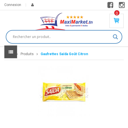
Connexion
0
PR
O
DU
IT(
S)
-
Home
Produits
Gaufrettes Saïda Goût Citron
0
,
00
0
DT