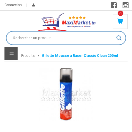
Connexion
0
PR
O
DU
IT(
S)
-
Home
Produits
Gillette Mousse à Raser Classic Clean 200ml
0
,
00
0
DT