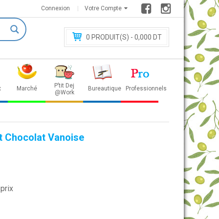
Connexion
Votre Compte
0
PRODUIT(S) - 0
,000 DT
P’tit Dej
x
Marché
Bureautique
Professionnels
@Work
t Chocolat Vanoise
prix