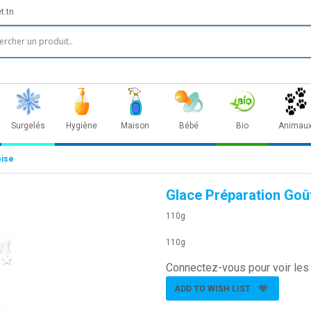
t.tn
Surgelés
Hygiène
Maison
Bébé
Bio
Animau
oise
Glace Préparation Goû
110g
110g
Connectez-vous pour voir les 
ADD TO WISH LIST