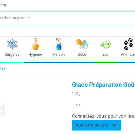
t.tn
Surgelés
Hygiène
Maison
Bébé
Bio
Animau
oise
Glace Préparation Goû
110g
110g
Connectez-vous pour voir les 
ADD TO WISH LIST