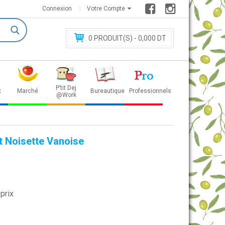
Connexion
Votre Compte
0
PRODUIT(S) - 0
,000 DT
P’tit Dej
x
Marché
Bureautique
Professionnels
@Work
t Noisette Vanoise
prix