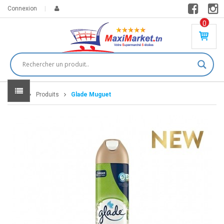
Connexion
0
PR
O
DU
IT(
S)
-
Home
Produits
Glade Muguet
0
,
00
0
DT