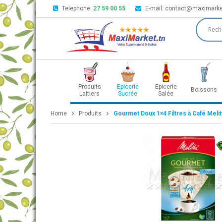
Telephone:
27 59 00 55
E-mail:
contact@maximarke
Produits
Epicerie
Epicerie
Boissons
Laitiers
Sucrée
Salée
Home
Produits
Gourmet Doux 1×4 Filtres à Café Melit