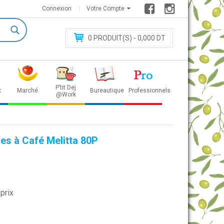
Connexion
Votre Compte
0
PRODUIT(S) - 0
,000 DT
P’tit Dej
x
Marché
Bureautique
Professionnels
@Work
es à Café Melitta 80P
prix