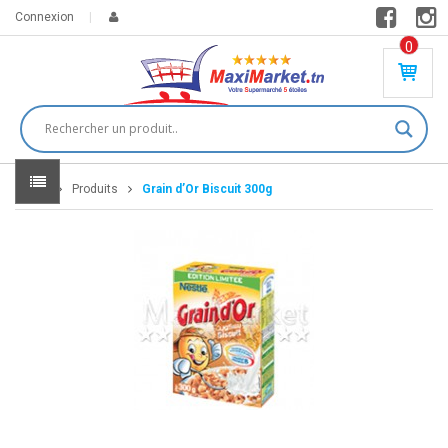
Connexion
0
PR
O
DU
IT(
S)
-
Home
Produits
Grain d’Or Biscuit 300g
0
,
00
0
DT