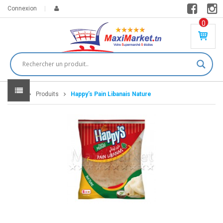
Connexion
0
PR
O
DU
IT(
S)
-
Home
Produits
Happy’s Pain Libanais Nature
0
,
00
0
DT