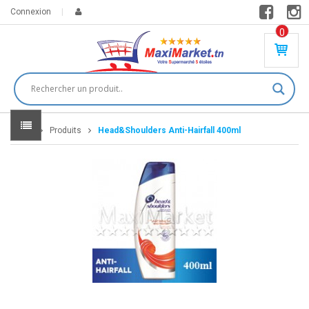
Connexion
0
PR
O
DU
IT(
S)
-
Home
Produits
Head&Shoulders Anti-Hairfall 400ml
0
,
00
0
DT