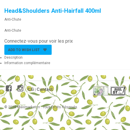
Head&Shoulders Anti-Hairfall 400ml
Anti-Chute
Anti-Chute
Connectez-vous pour voir les prix
ADD TO WISH LIST
Description
Information complémentaire
CG
Contact
|
© 2018 Maximarket.tn . Tous Droits Réservés.