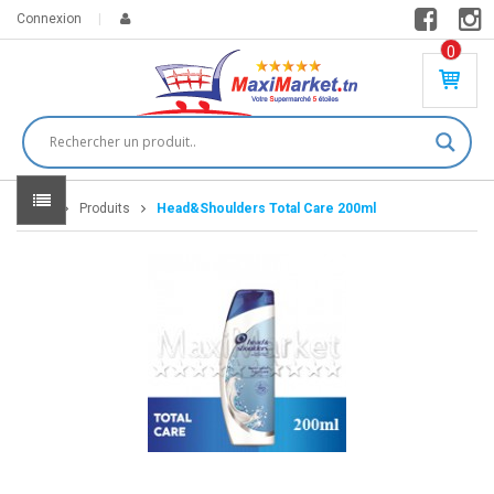
Connexion
0
PR
O
DU
IT(
S)
-
Home
Produits
Head&Shoulders Total Care 200ml
0
,
00
0
DT