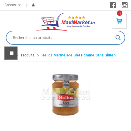
Connexion
0
PR
O
DU
IT(
S)
-
Home
Produits
Helios Marmelade Diet Pomme Sans Gluten
0
,
00
0
DT