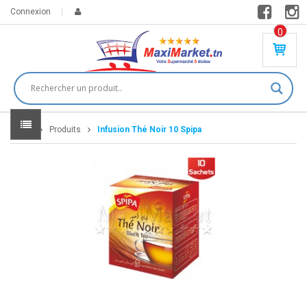
Connexion
0
PR
O
DU
IT(
S)
-
Home
Produits
Infusion Thé Noir 10 Spipa
0
,
00
0
DT