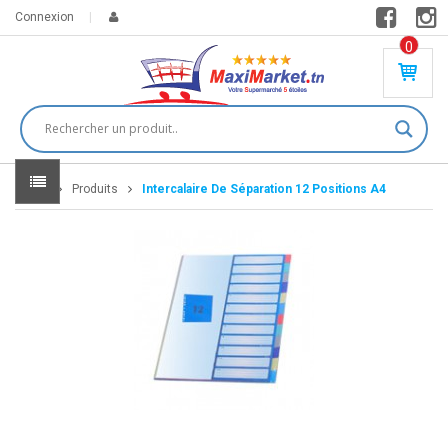
Connexion
0
PR
O
DU
IT(
S)
-
Home
Produits
Intercalaire De Séparation 12 Positions A4
0
,
00
0
DT