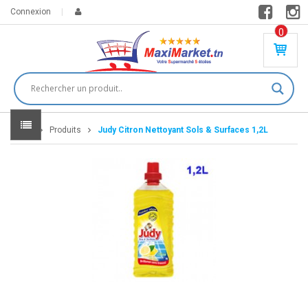
Connexion
0
PR
O
DU
IT(
S)
-
Home
Produits
Judy Citron Nettoyant Sols & Surfaces 1,2L
0
,
00
0
DT