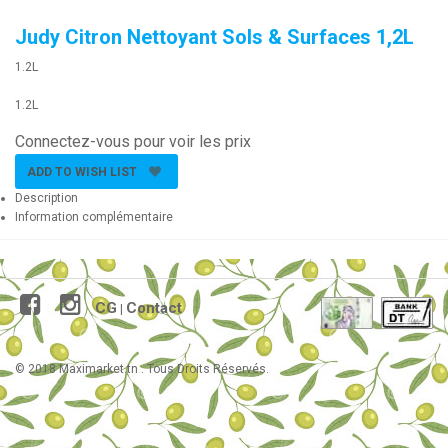
Judy Citron Nettoyant Sols & Surfaces 1,2L
1.2L
1.2L
Connectez-vous pour voir les prix
ADD TO WISH LIST
Description
Information complémentaire
CG
Contact
|
© 2018 Maximarket.tn . Tous Droits Réservés.