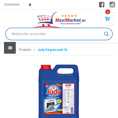
Connexion
0
PR
O
DU
IT(
S)
-
Home
Produits
Judy Dégraissant 5L.
0
,
00
0
DT