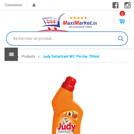
Connexion
0
PR
O
DU
IT(
S)
-
Home
Produits
Judy Détartrant WC Pêche 750ml.
0
,
00
0
DT