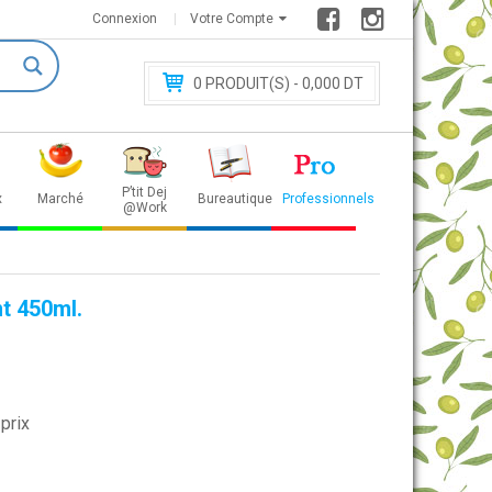
Connexion
Votre Compte
0
PRODUIT(S) - 0
,000 DT
P’tit Dej
x
Marché
Bureautique
Professionnels
@Work
t 450ml.
prix