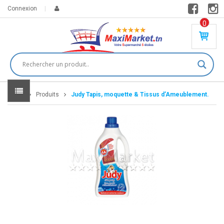
Connexion
0
PR
O
DU
IT(
S)
-
Home
Produits
Judy Tapis, moquette & Tissus d’Ameublement.
0
,
00
0
DT