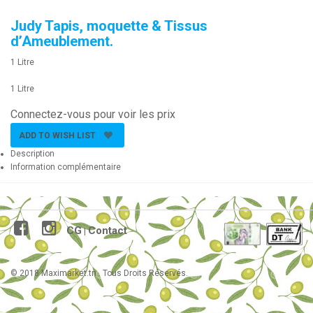
Judy Tapis, moquette & Tissus
d’Ameublement.
1 Litre
1 Litre
Connectez-vous pour voir les prix
ADD TO WISH LIST
Description
Information complémentaire
CG
Contact
|
© 2018 Maximarket.tn . Tous Droits Réservés.