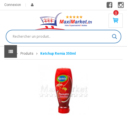
Connexion
0
PR
O
DU
IT(
S)
-
Home
Produits
Ketchup Remia 350ml
0
,
00
0
DT