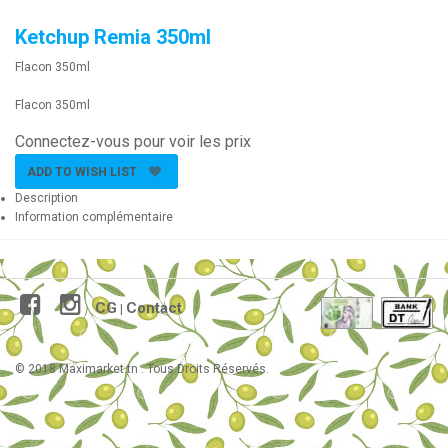
Ketchup Remia 350ml
Flacon 350ml
Flacon 350ml
Connectez-vous pour voir les prix
ADD TO WISH LIST
Description
Information complémentaire
CG
Contact
|
© 2018 Maximarket.tn . Tous Droits Réservés.