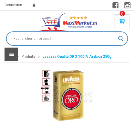
Connexion
0
PR
O
DU
IT(
S)
-
Home
Produits
Lavazza Qualita ORO 100 % Arabica 250g.
0
,
00
0
DT