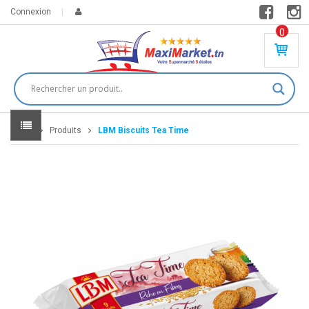
Connexion
0
PR
O
DU
IT(
S)
-
Home
Produits
LBM Biscuits Tea Time
0
,
00
0
DT