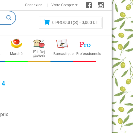
Connexion
Votre Compte
0
PRODUIT(S) - 0
,000 DT
P’tit Dej
x
Marché
Bureautique
Professionnels
@Work
 4
prix